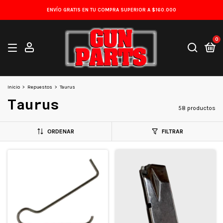
ENVÍO GRATIS EN TU COMPRA SUPERIOR A $160.000
0
Inicio
>
Repuestos
>
Taurus
Taurus
58 productos
ORDENAR
FILTRAR