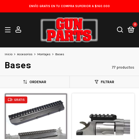
ENVÍO GRATIS EN TU COMPRA SUPERIOR A $160.000
0
Inicio
>
Accesorios
>
Montajes
>
Bases
Bases
77 productos
ORDENAR
FILTRAR
GRATIS