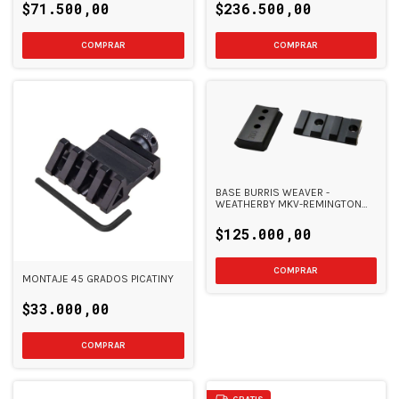
$71.500,00
$236.500,00
BASE BURRIS WEAVER -
WEATHERBY MKV-REMINGTON
700-BENELLI ARGO ACERO
SHORT Y LONG
$125.000,00
MONTAJE 45 GRADOS PICATINY
$33.000,00