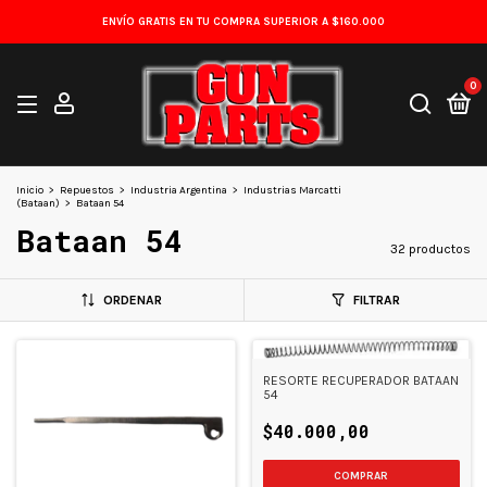
ENVÍO GRATIS EN TU COMPRA SUPERIOR A $160.000
0
Inicio
>
Repuestos
>
Industria Argentina
>
Industrias Marcatti
(Bataan)
>
Bataan 54
Bataan 54
32 productos
ORDENAR
FILTRAR
RESORTE RECUPERADOR BATAAN
54
$40.000,00