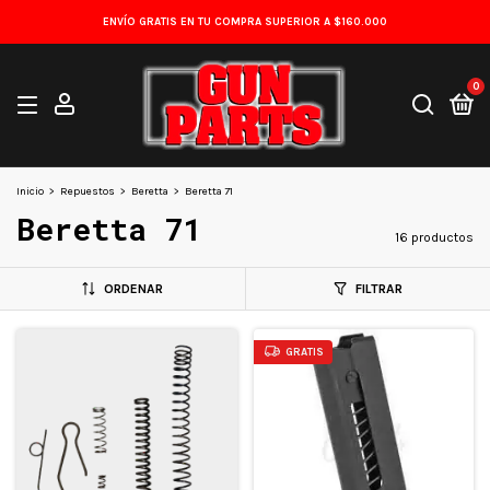
ENVÍO GRATIS EN TU COMPRA SUPERIOR A $160.000
0
Inicio
>
Repuestos
>
Beretta
>
Beretta 71
Beretta 71
16 productos
ORDENAR
FILTRAR
GRATIS