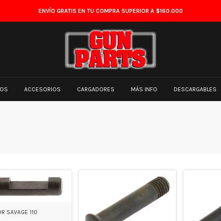
ENVÍO GRATIS EN TU COMPRA SUPERIOR A $160.000
TOS
ACCESORIOS
CARGADORES
MÁS INFO
DESCARGABLES
R SAVAGE 110