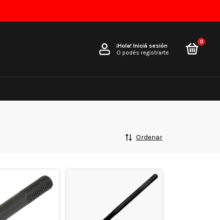
0
¡Hola!
Iniciá sesión
O podés registrarte
Ordenar