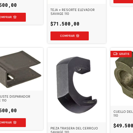
500,00
TEJA + RESORTE ELEVADOR
SAVAGE 110
$71.500,00
COMPRAR
GRATIS
JUSTE DISPARADOR
 110
500,00
CUELLO DE
110
$49.50
PIEZA TRASERA DEL CERROJO
SAVAGE 110