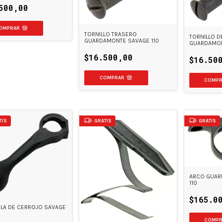
500,00
TORNILLO TRASERO
TORNILLO D
GUARDAMONTE SAVAGE 110
GUARDAMON
$16.500,00
$16.50
TIS
GRATIS
GRATIS
ARCO GUAR
110
$165.0
LA DE CERROJO SAVAGE