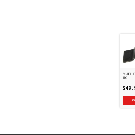
MUELLE
110
$49.