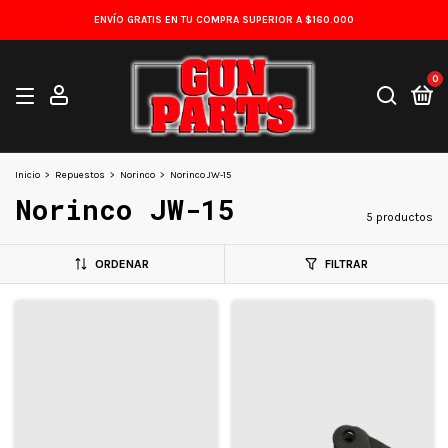
ENVÍO GRATIS EN TU COMPRA SUPERIOR A $160.000
0
Inicio
>
Repuestos
>
Norinco
>
Norinco JW-15
Norinco JW-15
5 productos
ORDENAR
FILTRAR