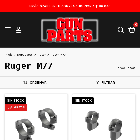
ENVÍO GRATIS EN TU COMPRA SUPERIOR A $160.000
0
Inicio
>
Repuestos
>
Ruger
>
Ruger M77
Ruger M77
5 productos
ORDENAR
FILTRAR
SIN STOCK
SIN STOCK
GRATIS