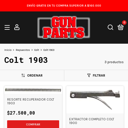
ENVÍO GRATIS EN TU COMPRA SUPERIOR A $160.000
0
Inicio
>
Repuestos
>
Colt
>
Colt 1903
Colt 1903
3 productos
ORDENAR
FILTRAR
RESORTE RECUPERADOR COLT
1903
$27.500,00
EXTRACTOR COMPLETO COLT
1900