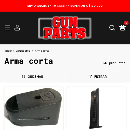
ENVÍO GRATIS EN TU COMPRA SUPERIOR A $160.000
0
Inicio
>
Cargadores
>
Arma corta
Arma corta
142 productos
ORDENAR
FILTRAR