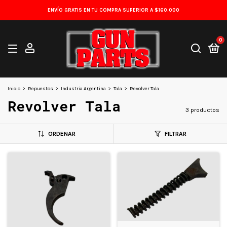
ENVÍO GRATIS EN TU COMPRA SUPERIOR A $160.000
0
Inicio
>
Repuestos
>
Industria Argentina
>
Tala
>
Revolver Tala
Revolver Tala
3 productos
ORDENAR
FILTRAR