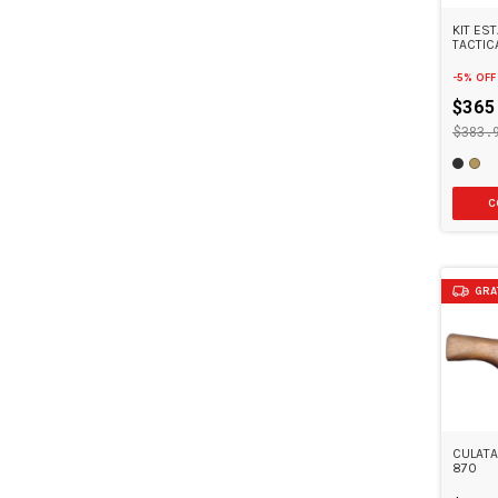
KIT ES
TACTIC
-
5
%
OFF
$365
$383.
C
GRA
CULAT
870