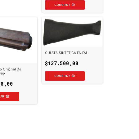
CULATA SINTETICA FN FAL
$137.500,00
 Original De
Fap
00,00