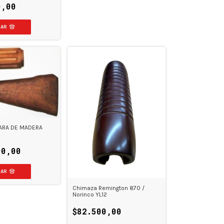
0,00
PARA DE MADERA
00,00
Chimaza Remington 870 /
Norinco YL12
$82.500,00