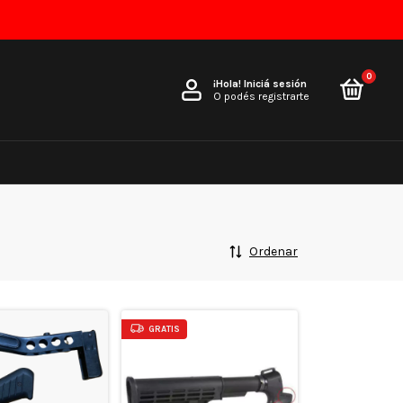
0
¡Hola!
Iniciá sesión
O podés registrarte
Ordenar
GRATIS