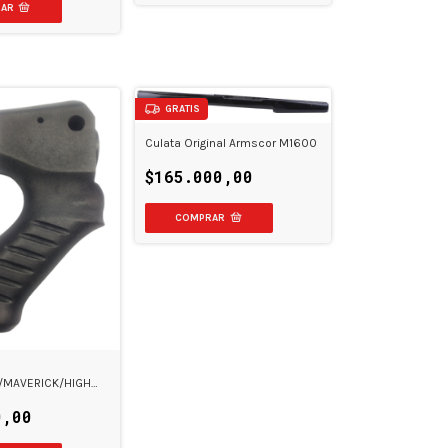
GRATIS
Culata Original Armscor M1600
$165.000,00
MAVERICK/HIGH
/ARMSCOR
0,00