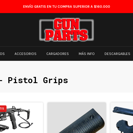
ENVÍO GRATIS EN TU COMPRA SUPERIOR A $160.000
TOS
ACCESORIOS
CARGADORES
MÁS INFO
DESCARGABLES
- Pistol Grips
TIS