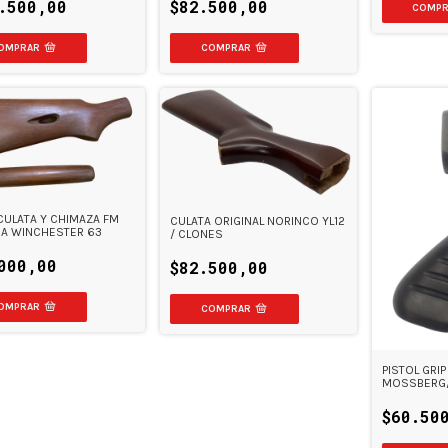
.500,00
$82.500,00
 CULATA Y CHIMAZA FM
CULATA ORIGINAL NORINCO YL12
IA WINCHESTER 63
/ CLONES
000,00
$82.500,00
PISTOL GRIP
MOSSBERG/
STANDARD
$60.50