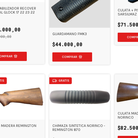
TABILIZADOR RECOVER
CULATA + P
AL GLOCK 17 22 23 22
SARSILMAZ
$71.50
.000,00
GUARDAMANO FMK3
900,00
$44.000,00
OMPRAR
TIS
GRATIS
CULATA MAD
NORINCO
A MADERA REMINGTON
CHIMAZA SINTETICA NORINCO -
$82.50
REMINGTON 870