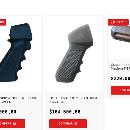
TIS
GRATIS
Guardamano
Madera FN 
$220.0
 GRIP WINCHESTER 1300
PISTOL GRIP POLIMERO ITHACA -
 CREEK
NORINCO
000,00
$104.500,00