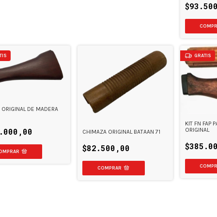
$93.50
TIS
GRATIS
 ORIGINAL DE MADERA
KIT FN FAP 
ORIGINAL
.000,00
CHIMAZA ORIGINAL BATAAN 71
$385.0
$82.500,00