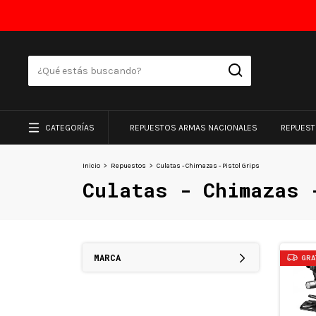
CATEGORÍAS
REPUESTOS ARMAS NACIONALES
REPUES
Inicio
>
Repuestos
>
Culatas - Chimazas - Pistol Grips
Culatas - Chimazas 
MARCA
GRA