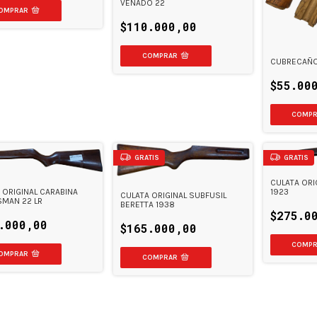
VENADO 22
$110.000,00
CUBRECAÑO
$55.00
GRATIS
GRATIS
CULATA ORIG
1923
 ORIGINAL CARABINA
CULATA ORIGINAL SUBFUSIL
MAN 22 LR
BERETTA 1938
$275.0
.000,00
$165.000,00