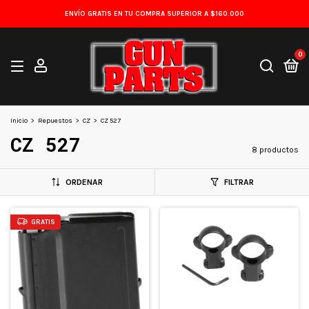
ENVÍO GRATIS EN TU COMPRA SUPERIOR A $160.000
0
Inicio
>
Repuestos
>
CZ
>
CZ 527
CZ 527
8 productos
ORDENAR
FILTRAR
GRATIS