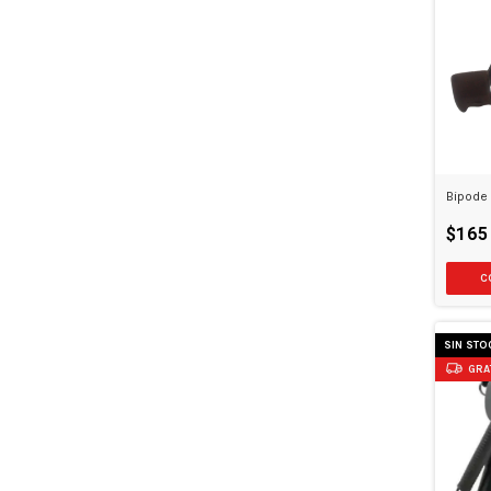
Bipode 
$165
SIN STO
GRA