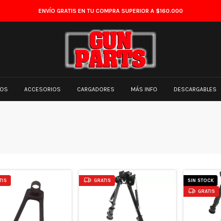
ENVÍO GRATIS EN TU COMPRA SUPERIOR A $160.000
TOS
ACCESORIOS
CARGADORES
MÁS INFO
DESCARGABLES
TIS
GRATIS
SIN STOCK
GRATIS