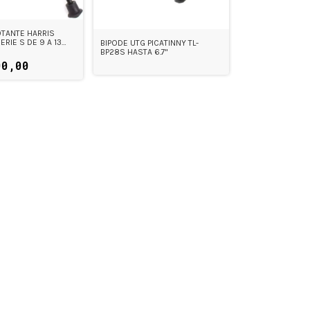
OTANTE HARRIS
RIE S DE 9 A 13
BIPODE UTG PICATINNY TL-
BP28S HASTA 6.7"
00,00