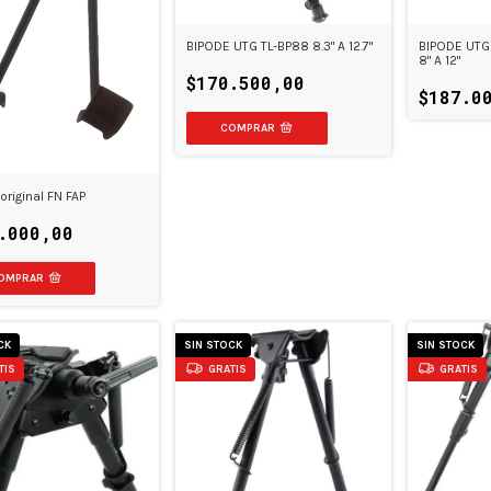
BIPODE UTG
BIPODE UTG TL-BP88 8.3" A 12.7"
8" A 12"
$170.500,00
$187.0
original FN FAP
.000,00
CK
SIN STOCK
SIN STOCK
TIS
GRATIS
GRATIS