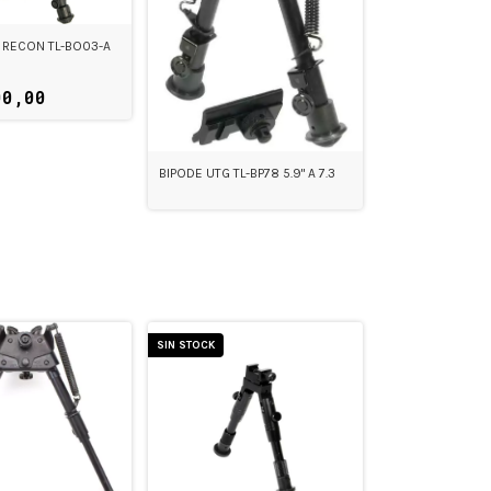
 RECON TL-BO03-A
00,00
BIPODE UTG TL-BP78 5.9" A 7.3
SIN STOCK