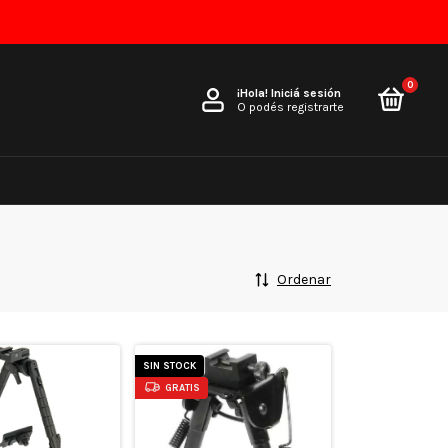
0
¡Hola!
Iniciá sesión
O podés registrarte
Ordenar
SIN STOCK
GRATIS