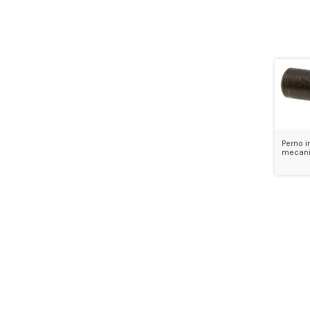
Perno i
mecan