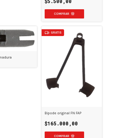
$5.500,00
GRATIS
rmadura
Bipode original FN FAP
$165.000,00