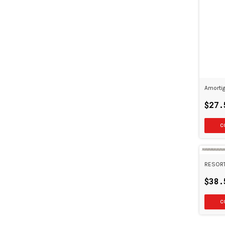
Amortig
$27.
RESORT
$38.