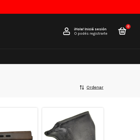
0
¡Hola!
Iniciá sesión
O podés registrarte
Ordenar