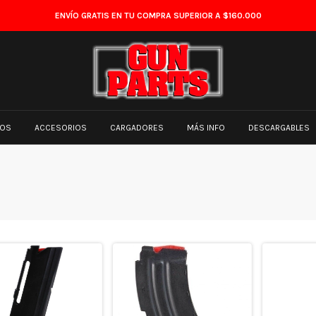
ENVÍO GRATIS EN TU COMPRA SUPERIOR A $160.000
TOS
ACCESORIOS
CARGADORES
MÁS INFO
DESCARGABLES