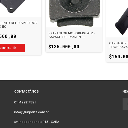
IENTO DEL DISPARADOR
 110
EXTRACTOR MOSSBERG ATR -
500,00
SAVAGE 110 - MARLIN -
REMINGTON 783
CARGADOR 
$135.000,00
TIROS SAVA
$160.0
CONTACTÁNOS
NE
011 4282 7381
info@gunparts.com.ar
Av Independencia 1431. CABA