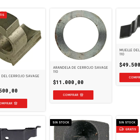
TIS
MUELLE DE
110
$49.50
ARANDELA DE CERROJO SAVAGE
110
 DEL CERROJO SAVAGE
$11.000,00
500,00
SIN STOCK
SIN STOCK
GRATIS