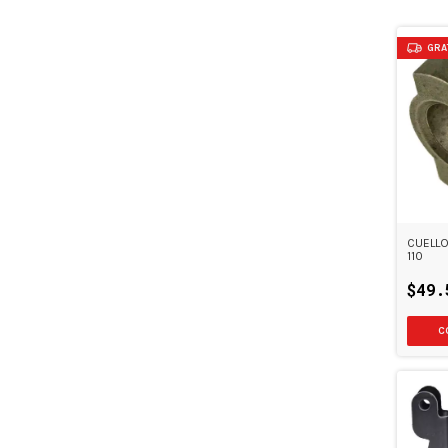
GRA
CUELLO
110
$49.