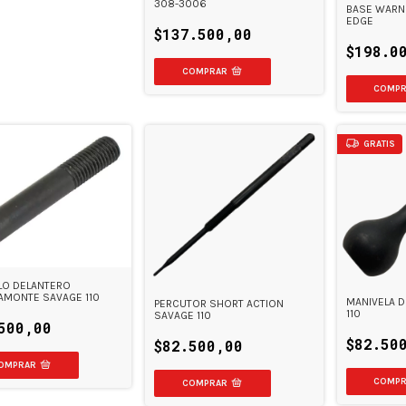
308-3006
BASE WARNE
EDGE
$137.500,00
$198.0
GRATIS
LO DELANTERO
AMONTE SAVAGE 110
MANIVELA 
PERCUTOR SHORT ACTION
110
SAVAGE 110
500,00
$82.50
$82.500,00