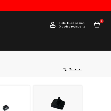
0
¡Hola!
Iniciá sesión
O podés registrarte
Ordenar