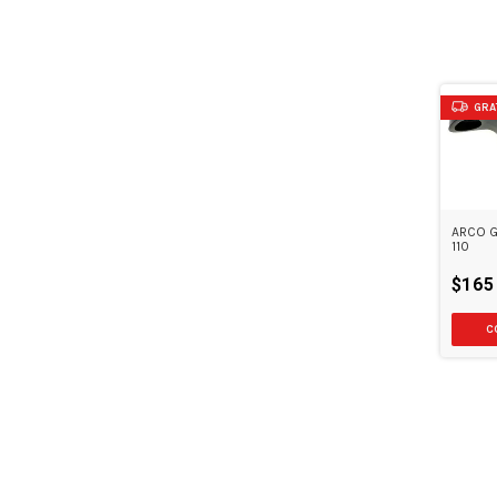
GRA
ARCO 
110
$165