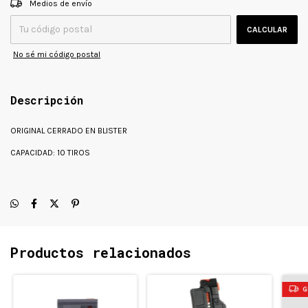
Entregas para el CP:
Medios de envío
CALCULAR
No sé mi código postal
Descripción
ORIGINAL CERRADO EN BLISTER
CAPACIDAD: 10 TIROS
Productos relacionados
G