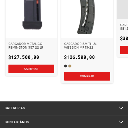
CARG
581 
$3
CARGADOR METALICO
CARGADOR SMITH &
REMINGTON 597 22 LR
WESSON MP 15-22
$127.500,00
$126.500,00
COMPRAR
CATEGORÍAS
CONTACTÁNOS