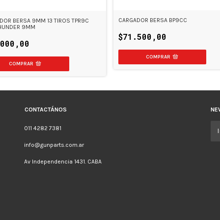
CARGADOR BERSA BP9CC
DOR BERSA 9MM 13 TIROS TPR9C
THUNDER 9MM
$71.500,00
.000,00
CONTACTÁNOS
NE
011 4282 7381
info@gunparts.com.ar
Av Independencia 1431. CABA