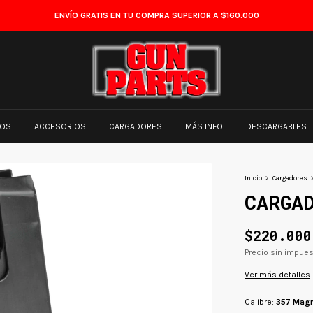
ENVÍO GRATIS EN TU COMPRA SUPERIOR A $160.000
TOS
ACCESORIOS
CARGADORES
MÁS INFO
DESCARGABLES
Inicio
>
Cargadores
CARGA
$220.000
Precio sin impue
Ver más detalles
Calibre:
357 Mag