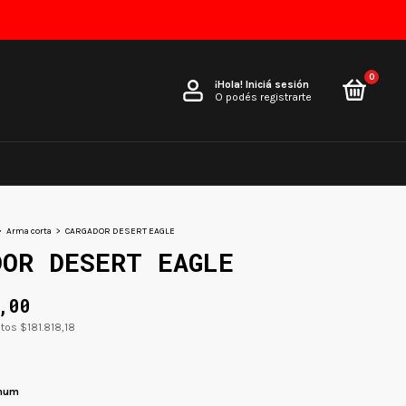
0
¡Hola!
Iniciá sesión
O podés registrarte
>
Arma corta
>
CARGADOR DESERT EAGLE
DOR DESERT EAGLE
,00
stos
$181.818,18
num