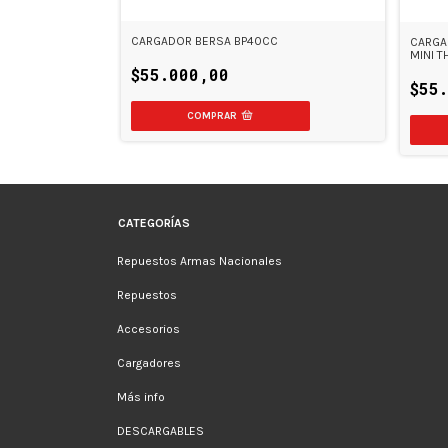
CARGADOR BERSA BP40CC
CARGA
 22-23-223-226
MINI 
$55.000,00
$55
CATEGORÍAS
Repuestos Armas Nacionales
Repuestos
Accesorios
Cargadores
Más info
DESCARGABLES